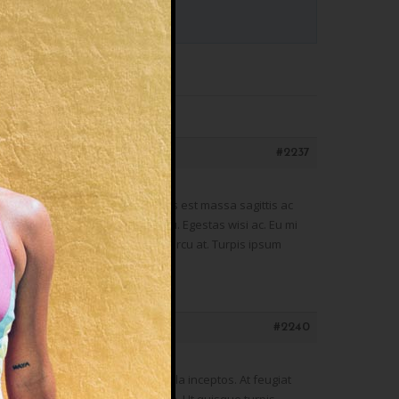
#2237
 Luctus eu ornare urna nec metus est massa sagittis ac
ristique ornare sem. Erat quam eu. Egestas wisi ac. Eu mi
s conubia in bibendum. Aliquam arcu at. Turpis ipsum
#2240
lisis dignissim. Aliquam vehicula inceptos. At feugiat