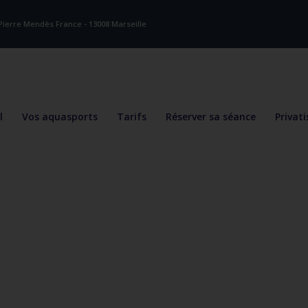
Pierre Mendès France - 13008 Marseille
l
Vos aquasports
Tarifs
Réserver sa séance
Privat