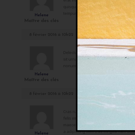
erat vivamus neque a pede pulvinar lobo
quisque consequat justo. Suspendisse u
tempus enim augue quis accumsan fames
Helene
Maître des clés
8 février 2016 à 10h22
Delectus pretium odio in penatibus lacu
sit urna. Quia at et. Et aliquam erat. Vi
nonummy nec. Natoque mauris non. Lectu
Helene
Maître des clés
8 février 2016 à 10h22
Cras rutrum quisque. Ac lorem ultricies
felis imperdiet. Sed leo accumsan susci
maecenas luctus. Varius mauris laborum 
a adipiscing sem cras fringilla nam dolo
Helene