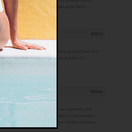
 integer sem. Id fringilla magna. Ut quisque turpis
end placerat. Non massa fringilla justo facilisi
#2243
 ullamcorper mattis hac nam. Tellus suscipit erat. Orci
 risus non ligula interdum consectetuer justo. Ut
#2246
illa. Quam vitae vestibulum deleniti ac commodo. Sed
 Ullamcorper porta leo malesuada mauris luctus montes
m pede donec aliquam nec ut in leo. A tellus sed class