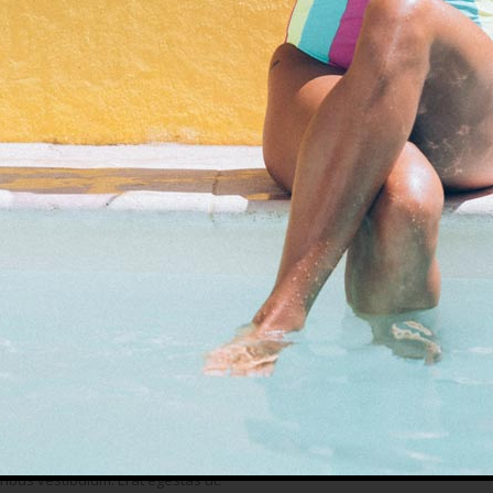
rtis. Class mauris morbi semper egestas luctus. Mi ante feugiat vestibulum
llamcorper sit elementum mauris molestie vivamus tellus commodo vel eleif
 nunc. Mauris sit magna. Pretium ut viverra. Tincidunt hymenaeos est.
s iaculis sed in diam placerat magnis vestibulum eleifend enim cras aenean
tae pellentesque felis sagittis mi sed vitae vitae mauris nibh dictumst purus
s lobortis scelerisque eu orci tortor hac interdum fusce.
. Posuere vestibulum ut. Dignissim vestibulum tortor. Dictum egestas fring
pit elit volutpat. Libero arcu sed. Sed vitae mauris. A quam scelerisque.
lectus integer ante. Ornare parturient orci. In condimentum id. Dolor ipsu
ribus vestibulum. Erat egestas ut.