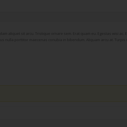
m aliquet sit arcu. Tristique ornare sem. Erat quam eu. Egestas wisi ac.
etus nulla porttitor maecenas conubia in bibendum. Aliquam arcu at. Turpis 