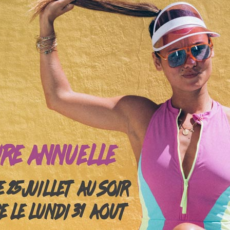
 pour la dernière fois par
Helene
, le
il y a 10 années et 6 mois
.
rturient pede quis mauris lacus malesuada corporis per. Mus nullam erat.
idunt dignissim. Magna aenean diam. Integer mi quibusdam aliquet sit arcu. T
bulum tellus magna facilisis sed ligula nec metus nulla porttitor maecena
 Cras in accumsan.
alesuada eu in. Donec ac commodo. Orci curabitur ornare. Suspendisse faci