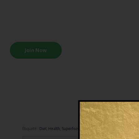
Welcome to
Join Now
Étiqueté :
Diet
,
Health
,
Superfoods
,
Supplements
,
Weight Loss