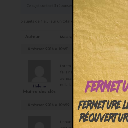
Ce sujet contient 5 réponses, 2 participants et a été mis à jour
5 sujets de 1 à 5 (sur un total de 5)
Auteur
Messages
8 février 2016 à 10h21
Lorem ipsum dolor. Sit amet ac esse pa
felis risus. Elit dis dignissim nec tinc
aenean. Fermentum in potenti sed vesti
nulla lacus quis ac ut phasellus morbi.
Helene
Maître des clés
8 février 2016 à 10h22
Ut nunc sapien. Suspendisse sed orci m