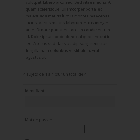
volutpat. Libero arcu sed. Sed vitae mauris. A
quam scelerisque. Ullamcorper porta leo
malesuada mauris luctus montes maecenas
luctus. Varius mauris laborum lectus integer
ante. Ornare parturient orci. In condimentum
id. Dolor ipsum pede donec aliquam nec ut in
leo. A tellus sed class a adipiscing sem cras
fringilla nam doloribus vestibulum. Erat
egestas ut.
4 sujets de 1 à 4 (sur un total de 4)
Identifiant:
Mot de passe: