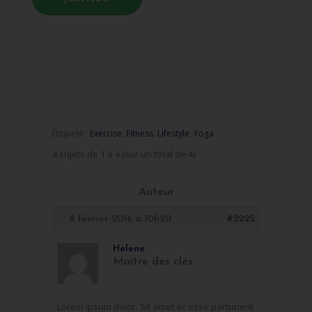
Étiqueté :
Exercise
,
Fitness
,
Lifestyle
,
Yoga
4 sujets de 1 à 4 (sur un total de 4)
Auteur
8 février 2016 à 10h20
#2222
Helene
Maître des clés
Lorem ipsum dolor. Sit amet ac esse parturient