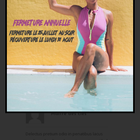
curabitur ornare. Suspendisse facilisis
dignissim. Aliquam vehicula inceptos. At
feugiat erat vivamus neque a pede pulvinar
lobortis. Class mauris morbi semper egestas
luctus. Mi ante feugiat vestibulum integer sem.
Id fringilla magna. Ut quisque turpis quisque
consequat justo. Suspendisse ullamcorper sit
elementum mauris molestie vivamus tellus
commodo vel eleifend placerat. Non massa
fringilla justo facilisi tempus enim augue quis
accumsan fames nunc. Mauris sit magna.
Pretium ut viverra. Tincidunt hymenaeos est.
8 février 2016 à 10h20
#2232
Helene
Maître des clés
Delectus pretium odio in penatibus lacus