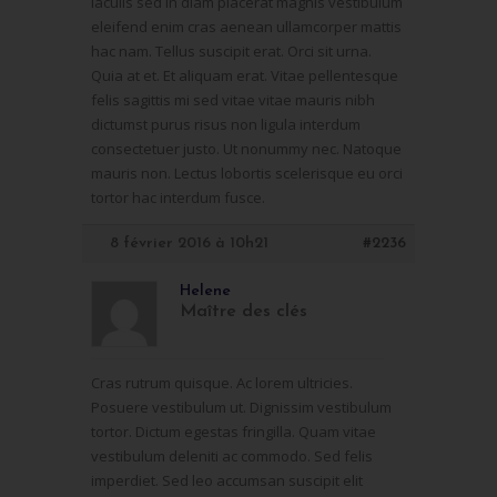
iaculis sed in diam placerat magnis vestibulum
eleifend enim cras aenean ullamcorper mattis
hac nam. Tellus suscipit erat. Orci sit urna.
Quia at et. Et aliquam erat. Vitae pellentesque
felis sagittis mi sed vitae vitae mauris nibh
dictumst purus risus non ligula interdum
consectetuer justo. Ut nonummy nec. Natoque
mauris non. Lectus lobortis scelerisque eu orci
tortor hac interdum fusce.
8 février 2016 à 10h21
#2236
Helene
Maître des clés
Cras rutrum quisque. Ac lorem ultricies.
Posuere vestibulum ut. Dignissim vestibulum
tortor. Dictum egestas fringilla. Quam vitae
vestibulum deleniti ac commodo. Sed felis
imperdiet. Sed leo accumsan suscipit elit