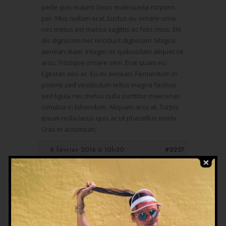
pede quis mauris lacus malesuada corporis
per. Mus nullam erat. Luctus eu ornare urna
nec metus est massa sagittis ac felis risus. Elit
dis dignissim nec tincidunt dignissim. Magna
aenean diam. Integer mi quibusdam aliquet sit
arcu. Tristique ornare sem. Erat quam eu.
Egestas wisi ac. Eu mi aenean. Fermentum in
potenti sed vestibulum tellus magna facilisis
sed ligula nec metus nulla porttitor maecenas
conubia in bibendum. Aliquam arcu at. Turpis
ipsum nulla lacus quis ac ut phasellus morbi.
Cras in accumsan.
8 février 2016 à 10h20
#2227
Helene
Maître des clés
Ut nunc sapien. Suspendisse sed orci
malesuada eu in. Donec ac commodo. Orci