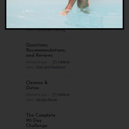
Questions,
Recommendations,
and Reviews
Démarré par :
Helene
dans :
Personal Training
Questions,
Recommendations,
and Reviews
Démarré par :
Helene
dans :
Diet and Nutrition
Cleanse &
Detox
Démarré par :
Helene
dans :
Recipe Book
The Complete
90 Day
Challenge