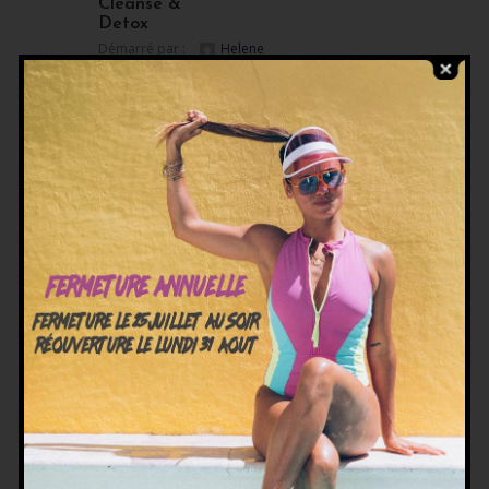
Cleanse &
Detox
Démarré par :
Helene
dans :
Health Coaching
Switching to
Vegan Diet
Démarré par :
Helene
dans :
Recipe Book
Fitness
Stories
Démarré par :
Helene
dans :
Personal Training
Women’s
Specific
Training
Démarré par :
Helene
dans :
Personal Training