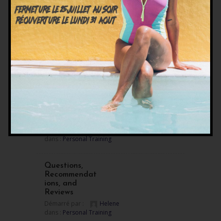
Démarré par :
Helene
dans :
Recipe Book
Fitness
Stories
Démarré par :
Helene
dans :
Personal Training
Women’s
Specific
Training
Démarré par :
Helene
dans :
Personal Training
Questions,
Recommendat
ions, and
Reviews
Démarré par :
Helene
dans :
Personal Training