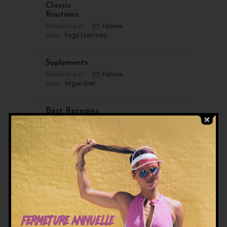
Classic
Routines
Démarré par :
Helene
dans :
Yoga Exercises
Suplements
Démarré par :
Helene
dans :
Vegan Diet
Best Recepies
Démarré par :
Helene
dans :
Vegan Diet
Cleanse &
Detox
Démarré par :
Helene
dans :
Health Coaching
Switching to
Vegan Diet